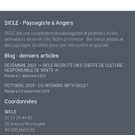
SICLE - Paysagiste à Angers
SICLE est une coopérative de paysagistes et jardiniers à vélo,
activateurs de vie en ville. Notre promesse : des beaux jardins et
des paysages durables pour une ville vivante et apaisée.
Blog - derniers articles
DECEMBRE 2025 -> SICLE RECRUTE UN.E CHEF.FE DE CULTURE -
RESPONSABLE DE VENTE 🌱
Postée le 2 décembre 2025
OCTOBRE 2025 - CO-WORKING WITH SICLE !
Postée le 23 septembre 2025
Coordonnées
SICLE
02 59 29 44 85
25 avenue Montaigne
49 000 ANGERS