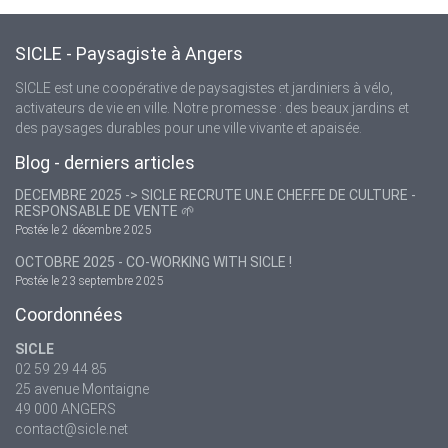
SICLE - Paysagiste à Angers
SICLE est une coopérative de paysagistes et jardiniers à vélo,
activateurs de vie en ville. Notre promesse : des beaux jardins et
des paysages durables pour une ville vivante et apaisée.
Blog - derniers articles
DECEMBRE 2025 -> SICLE RECRUTE UN.E CHEF.FE DE CULTURE -
RESPONSABLE DE VENTE 🌱
Postée le 2 décembre 2025
OCTOBRE 2025 - CO-WORKING WITH SICLE !
Postée le 23 septembre 2025
Coordonnées
SICLE
02 59 29 44 85
25 avenue Montaigne
49 000 ANGERS
contact@sicle.net