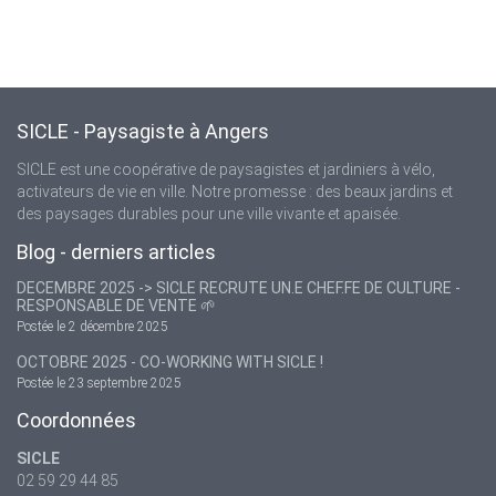
SICLE - Paysagiste à Angers
SICLE est une coopérative de paysagistes et jardiniers à vélo,
activateurs de vie en ville. Notre promesse : des beaux jardins et
des paysages durables pour une ville vivante et apaisée.
Blog - derniers articles
DECEMBRE 2025 -> SICLE RECRUTE UN.E CHEF.FE DE CULTURE -
RESPONSABLE DE VENTE 🌱
Postée le 2 décembre 2025
OCTOBRE 2025 - CO-WORKING WITH SICLE !
Postée le 23 septembre 2025
Coordonnées
SICLE
02 59 29 44 85