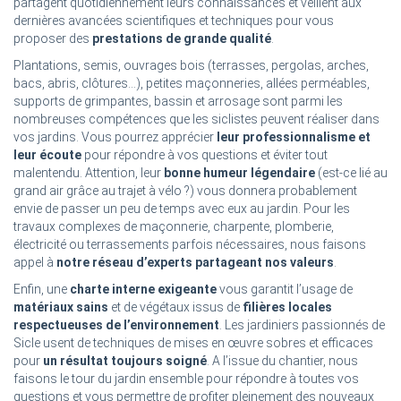
partagent quotidiennement leurs connaissances et veillent aux
dernières avancées scientifiques et techniques pour vous
proposer des
prestations de grande qualité
.
Plantations, semis, ouvrages bois (terrasses, pergolas, arches,
bacs, abris, clôtures...), petites maçonneries, allées perméables,
supports de grimpantes, bassin et arrosage sont parmi les
nombreuses compétences que les siclistes peuvent réaliser dans
vos jardins. Vous pourrez apprécier
leur professionnalisme et
leur écoute
pour répondre à vos questions et éviter tout
malentendu. Attention, leur
bonne humeur légendaire
(est-ce lié au
grand air grâce au trajet à vélo ?) vous donnera probablement
envie de passer un peu de temps avec eux au jardin. Pour les
travaux complexes de maçonnerie, charpente, plomberie,
électricité ou terrassements parfois nécessaires, nous faisons
appel à
notre réseau d’experts partageant nos valeurs
.
Enfin, une
charte interne exigeante
vous garantit l’usage de
matériaux sains
et de végétaux issus de
filières locales
respectueuses de l’environnement
. Les jardiniers passionnés de
Sicle usent de techniques de mises en œuvre sobres et efficaces
pour
un résultat toujours soigné
. A l’issue du chantier, nous
faisons le tour du jardin ensemble pour répondre à toutes vos
questions et vous permettre de profiter pleinement des nouveaux