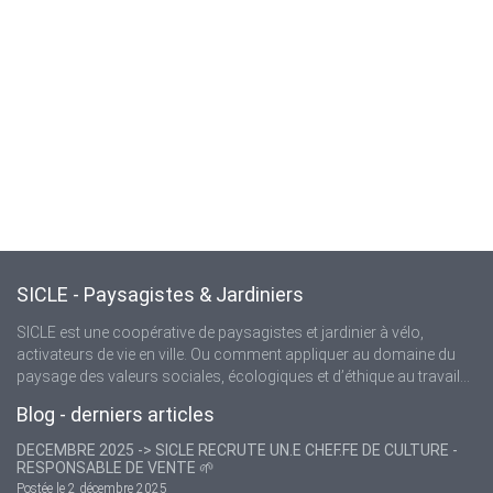
SICLE - Paysagistes & Jardiniers
SICLE est une coopérative de paysagistes et jardinier à vélo,
activateurs de vie en ville. Ou comment appliquer au domaine du
paysage des valeurs sociales, écologiques et d’éthique au travail...
Blog - derniers articles
DECEMBRE 2025 -> SICLE RECRUTE UN.E CHEF.FE DE CULTURE -
RESPONSABLE DE VENTE 🌱
Postée le 2 décembre 2025