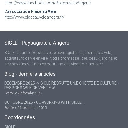
https://www.facebook.com/BoitesaveloAngers/
L’association Place au Vélo
http://www.placeauveloangers.fr/
SICLE - Paysagiste à Angers
SICLE est une coopérative de paysagistes et jardiniers à vélo,
activateurs de vie en ville. Notre promesse : des beaux jardins et
des paysages durables pour une ville vivante et apaisée.
Blog - derniers articles
DECEMBRE 2025 -> SICLE RECRUTE UN.E CHEF.FE DE CULTURE -
RESPONSABLE DE VENTE 🌱
Postée le 2 décembre 2025
OCTOBRE 2025 - CO-WORKING WITH SICLE !
Postée le 23 septembre 2025
Coordonnées
SICLE